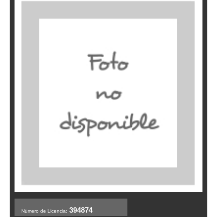
394874
Número de Licencia: