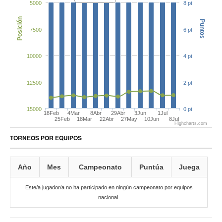
5000
8 pt
Posición
Puntos
7500
6 pt
10000
4 pt
12500
2 pt
15000
0 pt
18Feb
4Mar
8Abr
29Abr
3Jun
1Jul
25Feb
18Mar
22Abr
27May
10Jun
8Jul
Highcharts.com
TORNEOS POR EQUIPOS
Año
Mes
Campeonato
Puntúa
Juega
Este/a jugador/a no ha participado en ningún campeonato por equipos
nacional.