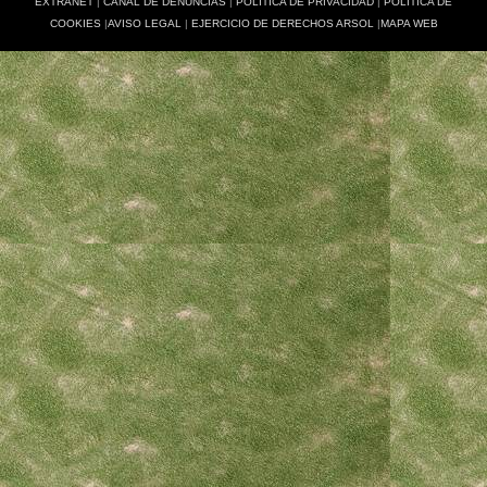
EXTRANET
|
CANAL DE DENUNCIAS
|
POLÍTICA DE PRIVACIDAD
|
POLÍTICA DE
COOKIES
|
AVISO LEGAL
|
EJERCICIO DE DERECHOS ARSOL
|
MAPA WEB