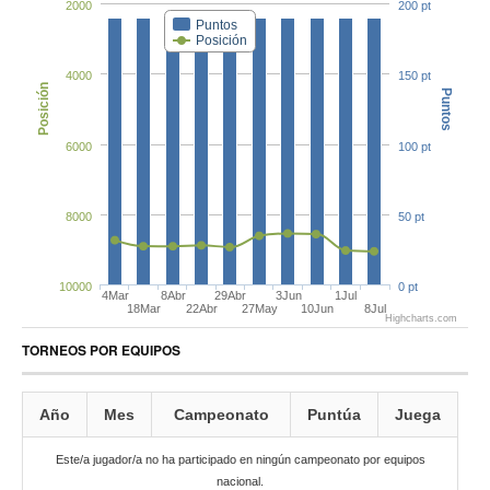
2000
200 pt
Puntos
Posición
4000
150 pt
Posición
Puntos
6000
100 pt
8000
50 pt
10000
0 pt
4Mar
8Abr
29Abr
3Jun
1Jul
18Mar
22Abr
27May
10Jun
8Jul
Highcharts.com
TORNEOS POR EQUIPOS
Año
Mes
Campeonato
Puntúa
Juega
Este/a jugador/a no ha participado en ningún campeonato por equipos
nacional.