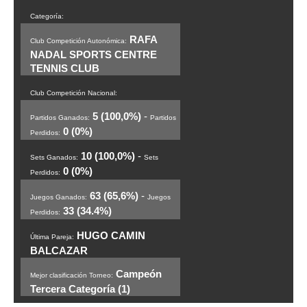
Categoría:
RAFA
Club Competición Autonómica:
NADAL SPORTS CENTRE
TENNIS CLUB
Club Competición Nacional:
5 (100,0%)
-
Partidos Ganados:
Partidos
0 (0%)
Perdidos:
10 (100,0%)
-
Sets Ganados:
Sets
0 (0%)
Perdidos:
63 (65,6%)
-
Juegos Ganados:
Juegos
33 (34.4%)
Perdidos:
HUGO CAMIN
Última Pareja:
BALCAZAR
Campeón
Mejor clasificación Torneo:
Tercera Categoría (1)