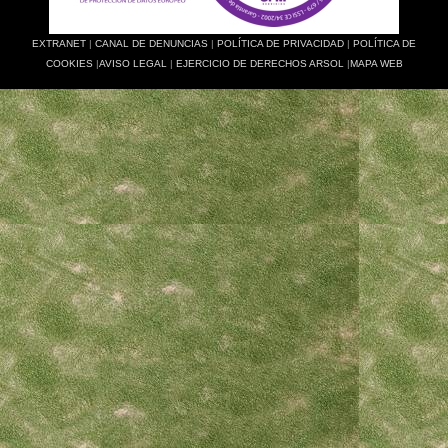
EXTRANET
|
CANAL DE DENUNCIAS
|
POLÍTICA DE PRIVACIDAD
|
POLÍTICA DE
COOKIES
|
AVISO LEGAL
|
EJERCICIO DE DERECHOS ARSOL
|
MAPA WEB