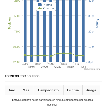
2500
40 pt
Puntos
Posición
5000
30 pt
Posición
Puntos
7500
20 pt
10000
10 pt
12500
0 pt
4Mar
8Abr
29Abr
3Jun
1Jul
18Mar
22Abr
27May
10Jun
8Jul
Highcharts.com
TORNEOS POR EQUIPOS
Año
Mes
Campeonato
Puntúa
Juega
Este/a jugador/a no ha participado en ningún campeonato por equipos
nacional.