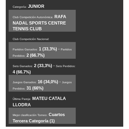
JUNIOR
Categoría:
RAFA
Club Competición Autonómica:
NADAL SPORTS CENTRE
TENNIS CLUB
Club Competición Nacional:
1 (33,3%)
-
Partidos Ganados:
Partidos
2 (66.7%)
Perdidos:
2 (33,3%)
-
Sets Ganados:
Sets Perdidos:
4 (66.7%)
16 (34,0%)
-
Juegos Ganados:
Juegos
31 (66%)
Perdidos:
MATEU CATALA
Última Pareja:
LLODRA
Cuartos
Mejor clasificación Torneo:
Tercera Categoría (1)