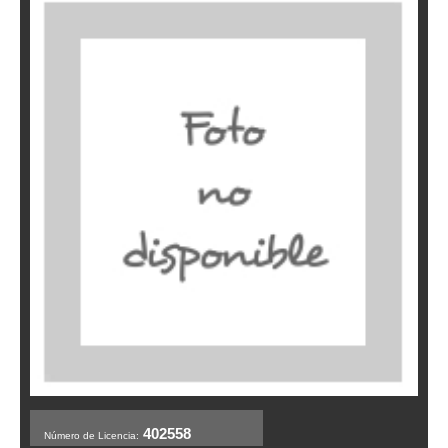
402558
Número de Licencia: