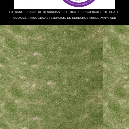
EXTRANET
|
CANAL DE DENUNCIAS
|
POLÍTICA DE PRIVACIDAD
|
POLÍTICA DE
COOKIES
|
AVISO LEGAL
|
EJERCICIO DE DERECHOS ARSOL
|
MAPA WEB