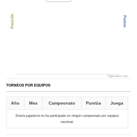
Posición
Puntos
Highcharts.com
TORNEOS POR EQUIPOS
Año
Mes
Campeonato
Puntúa
Juega
Este/a jugador/a no ha participado en ningún campeonato por equipos
nacional.