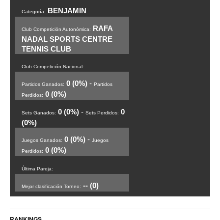
BENJAMIN
Categoría:
RAFA
Club Competición Autonómica:
NADAL SPORTS CENTRE
TENNIS CLUB
Club Competición Nacional:
0 (0%)
-
Partidos Ganados:
Partidos
0 (0%)
Perdidos:
0 (0%)
-
0
Sets Ganados:
Sets Perdidos:
(0%)
0 (0%)
-
Juegos Ganados:
Juegos
0 (0%)
Perdidos:
Última Pareja:
-- (0)
Mejor clasificación Torneo:
RANKINGS