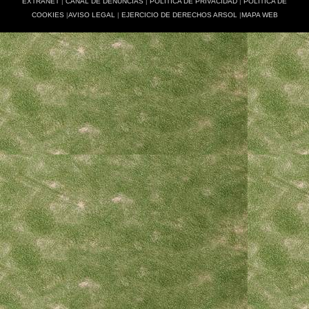
EXTRANET
|
CANAL DE DENUNCIAS
|
POLÍTICA DE PRIVACIDAD
|
POLÍTICA DE
COOKIES
|
AVISO LEGAL
|
EJERCICIO DE DERECHOS ARSOL
|
MAPA WEB