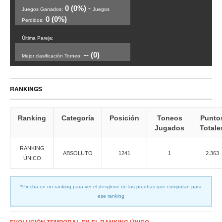
0 (0%)
-
Juegos Ganados:
Juegos
0 (0%)
Perdidos:
Última Pareja:
-- (0)
Mejor clasificación Torneo:
RANKINGS
Ranking
Categoría
Posición
Toneos
Punto
Jugados
Totale
RANKING
ABSOLUTO
1241
1
2.363
ÚNICO
*Pincha en un ranking para ver el desglose de las pruebas que computan para
ese ranking
EVOLUCIÓN TEMPORAL EN EL RANKING ÚNICO