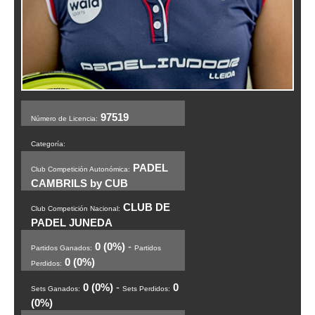
97519
Número de Licencia:
Categoría:
PADEL
Club Competición Autonómica:
CAMBRILS by CUB
CLUB DE
Club Competición Nacional:
PADEL JUNEDA
0 (0%)
-
Partidos Ganados:
Partidos
0 (0%)
Perdidos:
0 (0%)
-
0
Sets Ganados:
Sets Perdidos:
(0%)