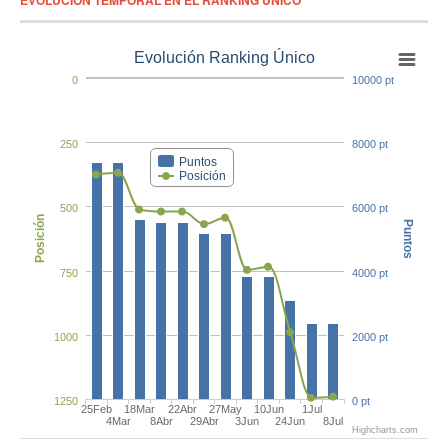
Evolución Ranking Único
0
10000 pt
250
8000 pt
Puntos
Posición
500
6000 pt
Posición
Puntos
750
4000 pt
1000
2000 pt
1250
0 pt
25Feb
18Mar
22Abr
27May
10Jun
1Jul
4Mar
8Abr
29Abr
3Jun
24Jun
8Jul
Highcharts.com