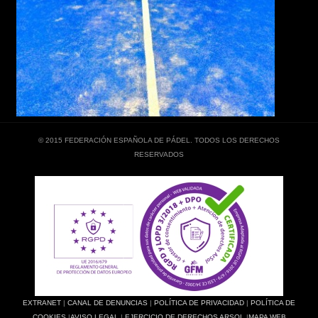
© 2015 FEDERACIÓN ESPAÑOLA DE PÁDEL. TODOS LOS DERECHOS
RESERVADOS
EXTRANET
|
CANAL DE DENUNCIAS
|
POLÍTICA DE PRIVACIDAD
|
POLÍTICA DE
COOKIES
|
AVISO LEGAL
|
EJERCICIO DE DERECHOS ARSOL
|
MAPA WEB