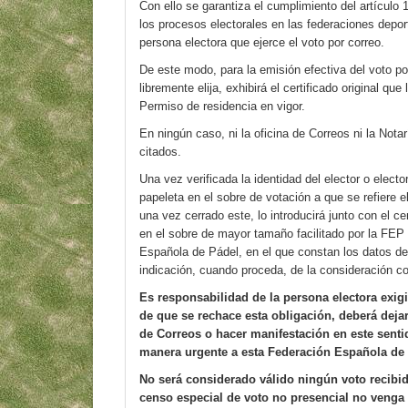
Con ello se garantiza el cumplimiento del artículo 
los procesos electorales en las federaciones deport
persona electora que ejerce el voto por correo.
De este modo, para la emisión efectiva del voto por
libremente elija, exhibirá el certificado original qu
Permiso de residencia en vigor.
En ningún caso, ni la oficina de Correos ni la Not
citados.
Una vez verificada la identidad del elector o elector
papeleta en el sobre de votación a que se refiere 
una vez cerrado este, lo introducirá junto con el ce
en el sobre de mayor tamaño facilitado por la FEP
Española de Pádel, en el que constan los datos de
indicación, cuando proceda, de la consideración com
Es responsabilidad de la persona electora exigir
de que se rechace esta obligación, deberá deja
de Correos o hacer manifestación en este sentid
manera urgente a esta Federación Española de 
No será considerado válido ningún voto recibido
censo especial de voto no presencial no venga s