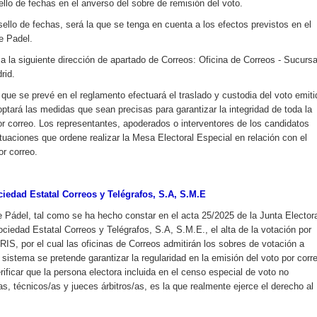
lo de fechas en el anverso del sobre de remisión del voto.
ello de fechas, será la que se tenga en cuenta a los efectos previstos en el
e Padel.
o a la siguiente dirección de apartado de Correos: Oficina de Correos - Sucursa
rid.
 que se prevé en el reglamento efectuará el traslado y custodia del voto emiti
optará las medidas que sean precisas para garantizar la integridad de toda la
or correo. Los representantes, apoderados o interventores de los candidatos
ctuaciones que ordene realizar la Mesa Electoral Especial en relación con el
or correo.
dad Estatal Correos y Telégrafos, S.A, S.M.E
Pádel, tal como se ha hecho constar en el acta 25/2025 de la Junta Elector
ociedad Estatal Correos y Telégrafos, S.A, S.M.E., el alta de la votación por
RIS, por el cual las oficinas de Correos admitirán los sobres de votación a
sistema se pretende garantizar la regularidad en la emisión del voto por corr
ificar que la persona electora incluida en el censo especial de voto no
s, técnicos/as y jueces árbitros/as, es la que realmente ejerce el derecho al