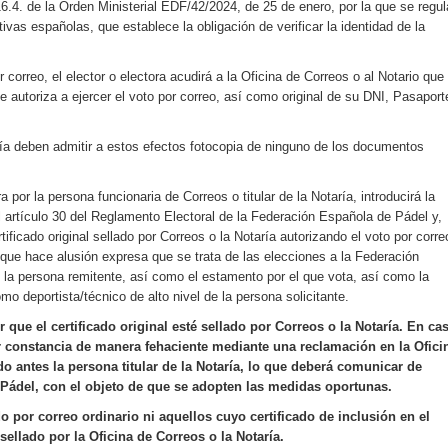
16.4. de la Orden Ministerial EDF/42/2024, de 25 de enero, por la que se regu
ivas españolas, que establece la obligación de verificar la identidad de la
 correo, el elector o electora acudirá a la Oficina de Correos o al Notario que
e le autoriza a ejercer el voto por correo, así como original de su DNI, Pasaport
aría deben admitir a estos efectos fotocopia de ninguno de los documentos
a por la persona funcionaria de Correos o titular de la Notaría, introducirá la
el artículo 30 del Reglamento Electoral de la Federación Española de Pádel y,
rtificado original sellado por Correos o la Notaría autorizando el voto por corre
 que hace alusión expresa que se trata de las elecciones a la Federación
 la persona remitente, así como el estamento por el que vota, así como la
o deportista/técnico de alto nivel de la persona solicitante.
 que el certificado original esté sellado por Correos o la Notaría. En ca
r constancia de manera fehaciente mediante una reclamación en la Ofici
o antes la persona titular de la Notaría, lo que deberá comunicar de
Pádel, con el objeto de que se adopten las medidas oportunas.
 por correo ordinario ni aquellos cuyo certificado de inclusión en el
ellado por la Oficina de Correos o la Notaría.