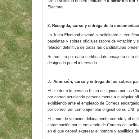
Dicha solicitud deberá realizarse
a partir del día 
Electoral.
2.-Recogida, curso y entrega de la documentaci
La Junta Electoral enviará al solicitante el certifi
papeletas y sobres oficiales (sobre de votación y 
relación definitiva de todas las candidaturas pres
Se remitirá por carta certificada/mensajería esta d
designado por el interesado.
3.- Admisión, curso y entrega de los sobres par
El elector o la persona física designada por los Club
por correo acudiendo personalmente a cualquier of
exhibiendo ante el empleado de Correos encargado de
por correo, así como ejemplar original de su DNI, 
El sobre de votación debidamente cerrado y el certif
estampación por el empleado de Correos del sello 
en el que deberá expresar el nombre y apellidos de