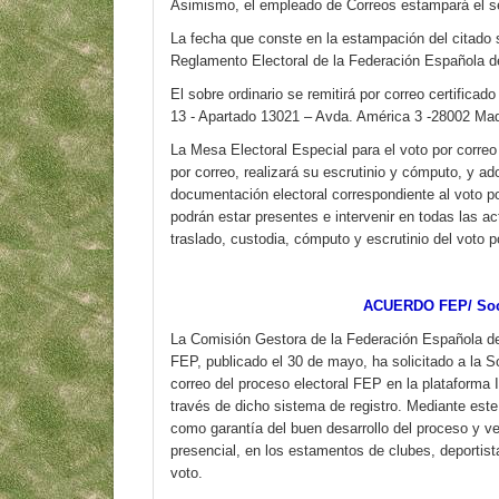
Asimismo, el empleado de Correos estampará el sel
La fecha que conste en la estampación del citado s
Reglamento Electoral de la Federación Española d
El sobre ordinario se remitirá por correo certificad
13 - Apartado 13021 – Avda. América 3 -28002 Mad
La Mesa Electoral Especial para el voto por correo
por correo, realizará su escrutinio y cómputo, y ad
documentación electoral correspondiente al voto p
podrán estar presentes e intervenir en todas las a
traslado, custodia, cómputo y escrutinio del voto p
ACUERDO FEP/ Socie
La Comisión Gestora de la Federación Española de 
FEP, publicado el 30 de mayo, ha solicitado a la S
correo del proceso electoral FEP en la plataforma I
través de dicho sistema de registro. Mediante este 
como garantía del buen desarrollo del proceso y ver
presencial, en los estamentos de clubes, deportista
voto.