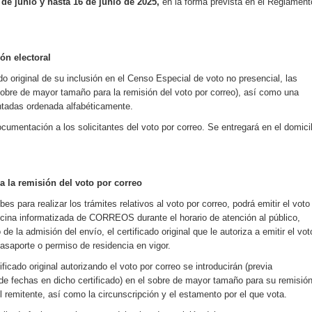
7 de junio y hasta 16 de junio de 2025,
en la forma prevista en el Reglament
ón electoral
cado original de su inclusión en el Censo Especial de voto no presencial, las
sobre de mayor tamaño para la remisión del voto por correo), así como una
entadas ordenada alfabéticamente.
ocumentación a los solicitantes del voto por correo. Se entregará en el domicil
a la remisión del voto por correo
es para realizar los trámites relativos al voto por correo, podrá emitir el voto
icina informatizada de CORREOS durante el horario de atención al público,
 la admisión del envío, el certificado original que le autoriza a emitir el vot
pasaporte o permiso de residencia en vigor.
icado original autorizando el voto por correo se introducirán (previa
de fechas en dicho certificado) en el sobre de mayor tamaño para su remisión
l remitente, así como la circunscripción y el estamento por el que vota.