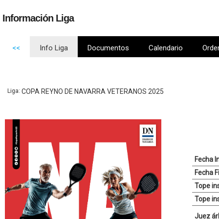
Información Liga
<<
Info Liga
Documentos
Calendario
Orde
Liga:
COPA REYNO DE NAVARRA VETERANOS 2025
Fecha In
Fecha Fi
Tope in
Tope in
Juez árb