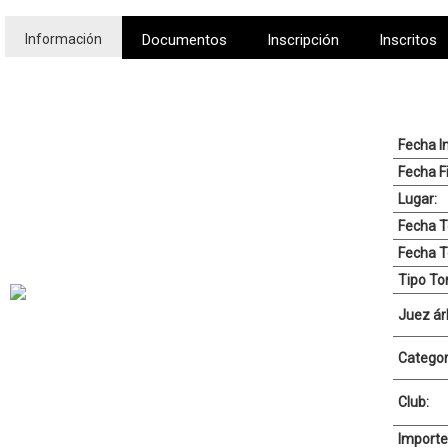
Información
Documentos
Inscripción
Inscritos
Fecha In
Fecha Fi
Lugar:
Fecha T
Fecha T
Tipo To
Juez árb
Categor
Club:
Importe 