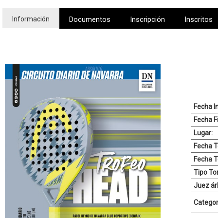
Información
Documentos
Inscripción
Inscritos
Fecha In
Fecha Fi
Lugar:
Fecha T
Fecha T
Tipo To
Juez árb
Categor