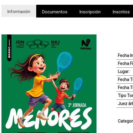
Información
Documentos
Inscripción
Inscritos
Fecha In
Fecha Fi
Lugar:
Fecha To
Fecha T
Tipo To
Juez árb
Categor