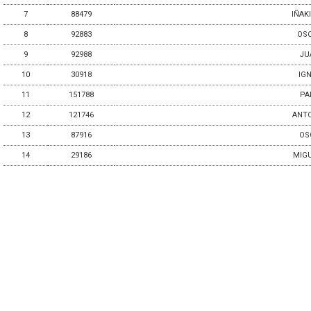
7
88479
IÑAK
8
92883
OSC
9
92988
JU
10
30918
IG
11
151788
PA
12
121746
ANTO
13
87916
OS
14
29186
MIG