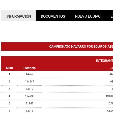
INFORMACIÓN
DOCUMENTOS
NUEVO EQUIPO
E
CAMPEONATO NAVARRO POR EQUIPOS ABSO
INTEGRANT
Num
Licencia
J
1
14767
JA
2
114647
A
3
33317
4
174739
RODR
5
81947
DA
6
33913
IGNA