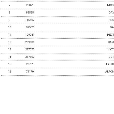
7
23821
NICO
8
83555
DAV
9
116802
HUG
10
92502
DA
11
109041
HEC
12
269686
CAR
13
287372
VIC
14
337307
IGO
15
29701
ARTU
16
74170
ALFON