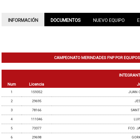
INFORMACIÓN
DOCUMENTOS
NUEVO EQUIPO
E
CAMPEONATO MERINDADES FNP POR EQUIPOS A
INTEGRANT
Num
Licencia
J
1
159352
JUAN C
2
29695
JE
3
78166
SANT
4
111046
LUI
5
73377
FCO. J
6
29698
GOR