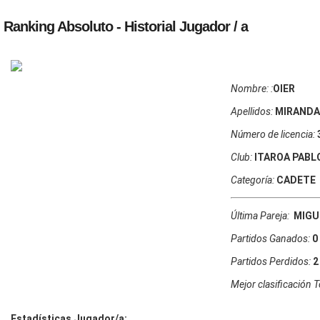
Ranking Absoluto - Historial Jugador / a
Nombre:
:
OIER
Apellidos:
MIRANDA
Número de licencia:
Club:
ITAROA PABL
Categoría:
CADETE
Última Pareja:
MIGU
Partidos Ganados:
0 
Partidos Perdidos:
2 
Mejor clasificación 
Estadísticas Jugador/a: