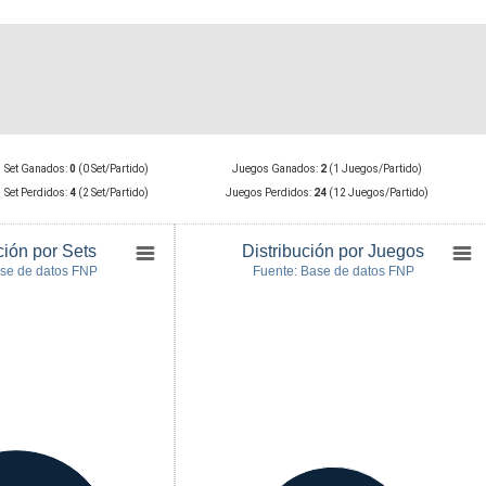
Set Ganados:
0
(0 Set/Partido)
Juegos Ganados:
2
(1 Juegos/Partido)
Set Perdidos:
4
(2 Set/Partido)
Juegos Perdidos:
24
(12 Juegos/Partido)
ción por Sets
Distribución por Juegos
ase de datos FNP
Fuente: Base de datos FNP