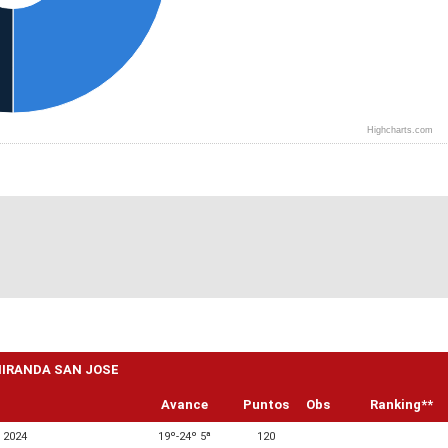
Highcharts.com
 MIRANDA SAN JOSE
Avance
Puntos
Obs
Ranking**
 2024
19º-24º 5ª
120