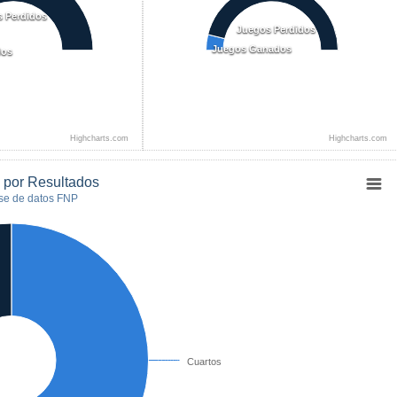
s Perdidos
Juegos Perdidos
Juegos Ganados
dos
Highcharts.com
Highcharts.com
n por Resultados
se de datos FNP
Cuartos