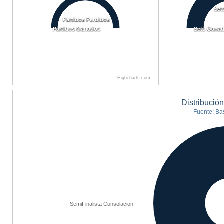
Set
Partidos Perdidos
Partidos Ganados
Sets Gana
Highcharts.com
Distribució
Fuente: Ba
SemiFinalista Consolacion