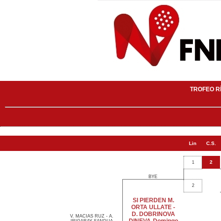
TROFEO R
Lin
C.S.
2
1
BYE
2
SI PIERDEN M.
ORTA ULLATE -
D. DOBRINOVA
V. MACIAS RUZ - A.