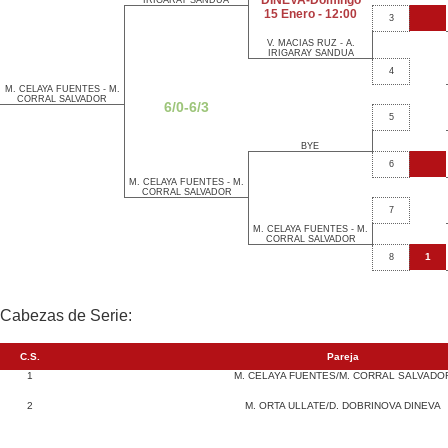
DINEVA-Domingo
IRIGARAY SANDUA
15 Enero - 12:00
3
V. MACIAS RUZ - A.
IRIGARAY SANDUA
4
M. CELAYA FUENTES - M.
CORRAL SALVADOR
6/0-6/3
5
BYE
6
M. CELAYA FUENTES - M.
CORRAL SALVADOR
7
M. CELAYA FUENTES - M.
CORRAL SALVADOR
1
8
Cabezas de Serie:
C.S.
Pareja
1
M. CELAYA FUENTES/M. CORRAL SALVADO
2
M. ORTA ULLATE/D. DOBRINOVA DINEVA