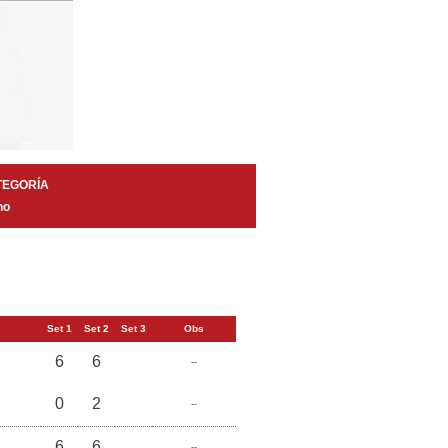
TEGORÍA
no
Set 1
Set 2
Set 3
Obs
6
6
--
0
2
--
6
6
--