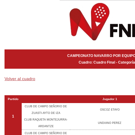
CAMPEONATO NAVARRO POR EQUIPOS
Cuadro: Cuadro Final - Categorí
Volver al cuadro
Partido
Jugador 1
CLUB DE CAMPO SEÑORIO DE
OSCOZ ETAYO
ZUASTI-AYTO DE IZA
1
CLUB RAQUETA MONTEJURRA-
UNDIANO PEREZ
ARDANTZE
CLUB DE CAMPO SEÑORIO DE