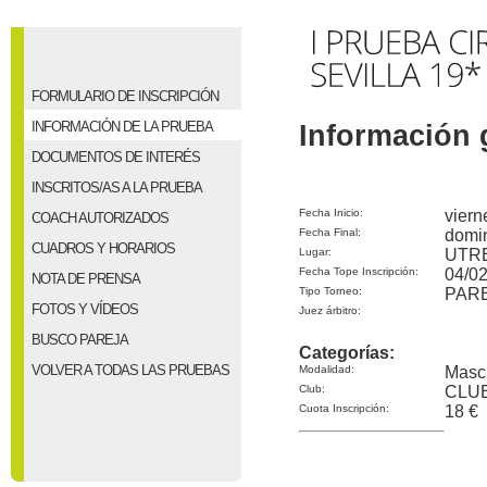
FORMULARIO DE INSCRIPCIÓN
INFORMACIÓN DE LA PRUEBA
Información 
DOCUMENTOS DE INTERÉS
INSCRITOS/AS A LA PRUEBA
Fecha Inicio:
viern
COACH AUTORIZADOS
Fecha Final:
domin
CUADROS Y HORARIOS
Lugar:
UTR
Fecha Tope Inscripción:
04/02
NOTA DE PRENSA
Tipo Torneo:
PAR
FOTOS Y VÍDEOS
Juez árbitro:
BUSCO PAREJA
Categorías:
VOLVER A TODAS LAS PRUEBAS
Modalidad:
Masc
Club:
CLU
Cuota Inscripción:
18 €