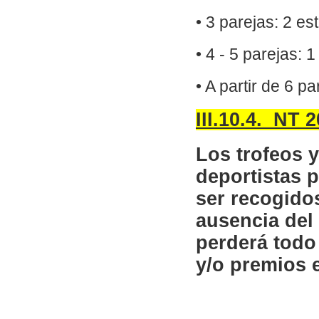
• 3 parejas: 2 es
• 4 - 5 parejas: 
• A partir de 6 p
III.10.4. NT 
Los trofeos 
deportistas p
ser recogidos
ausencia del 
perderá todo
y/o premios 