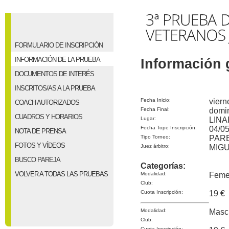
FORMULARIO DE INSCRIPCIÓN
INFORMACIÓN DE LA PRUEBA
Información 
DOCUMENTOS DE INTERÉS
INSCRITOS/AS A LA PRUEBA
Fecha Inicio:
viern
COACH AUTORIZADOS
Fecha Final:
domi
CUADROS Y HORARIOS
Lugar:
LIN
Fecha Tope Inscripción:
04/05
NOTA DE PRENSA
Tipo Torneo:
PAR
FOTOS Y VÍDEOS
Juez árbitro:
MIGU
BUSCO PAREJA
Categorías:
VOLVER A TODAS LAS PRUEBAS
Modalidad:
Feme
Club:
Cuota Inscripción:
19 €
Modalidad:
Masc
Club:
Cuota Inscripción: