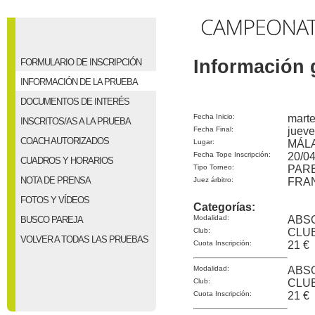
Información 
FORMULARIO DE INSCRIPCIÓN
INFORMACIÓN DE LA PRUEBA
DOCUMENTOS DE INTERÉS
Fecha Inicio:
marte
INSCRITOS/AS A LA PRUEBA
Fecha Final:
jueve
COACH AUTORIZADOS
Lugar:
MÁL
Fecha Tope Inscripción:
20/04
CUADROS Y HORARIOS
Tipo Torneo:
PAR
NOTA DE PRENSA
Juez árbitro:
FRA
FOTOS Y VÍDEOS
Categorías:
Modalidad:
ABSO
BUSCO PAREJA
Club:
CLUB
VOLVER A TODAS LAS PRUEBAS
Cuota Inscripción:
21 €
Modalidad:
ABSO
Club:
CLUB
Cuota Inscripción:
21 €