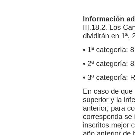
Información ad
III.18.2. Los C
dividirán en 1ª, 
• 1ª categoría: 
• 2ª categoría: 
• 3ª categoría: 
En caso de que 
superior y la in
anterior, para c
corresponda se i
inscritos mejor 
año anterior de 