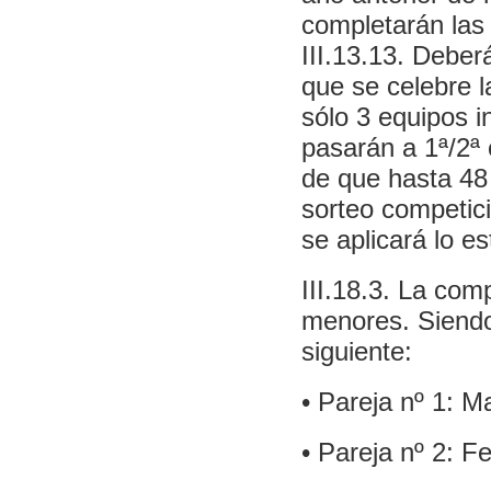
completarán las 
III.13.13. Debe
que se celebre l
sólo 3 equipos i
pasarán a 1ª/2ª
de que hasta 48 
sorteo competici
se aplicará lo es
III.18.3. La com
menores. Siendo 
siguiente:
• Pareja nº 1: M
• Pareja nº 2: 