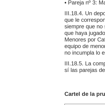
• Pareja nº 3: M
III.18.4. Un depo
que le correspo
siempre que no s
que haya jugado
Menores por Cate
equipo de menor
no incumpla lo es
III.18.5. La com
sí las parejas d
Cartel de la pr