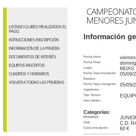
LISTADO CLUBES REALIZADOS EL
PAGO.
Información ge
INTRUCCIONES INSCRIPCIÓN
INFORMACIÓN DE LA PRUEBA
DOCUMENTOS DE INTERÉS
Fecha Inicio:
viernes
Fecha Final:
doming
EQUIPOS INSCRITOS
Lugar:
MIJAS
Fecha Tope Inscripción
05/09/
CUADROS Y HORARIOS
Equipos:
VOLVER A TODAS LAS PRUEBAS
Fecha Tope Inscripción
05/09/
Jugadores:
Tipo Torneo:
EQUIP
Juez árbitro:
Categorías:
Modalidad:
JUNIOR
Club:
C.D. 
Cuota Inscripción:
60 €