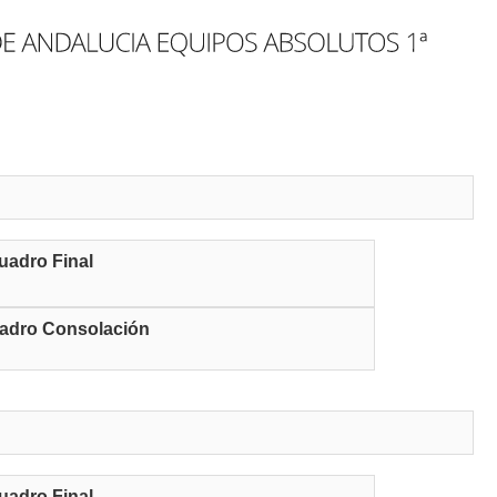
uadro Final
adro Consolación
uadro Final