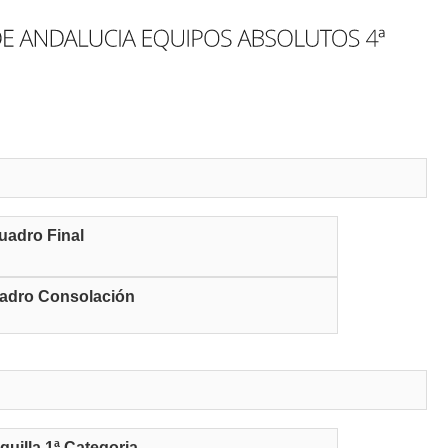
uadro Final
adro Consolación
iguilla 1ª Categoria