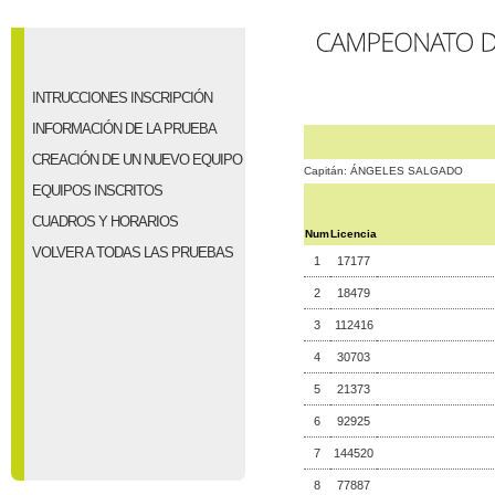
INTRUCCIONES INSCRIPCIÓN
INFORMACIÓN DE LA PRUEBA
CREACIÓN DE UN NUEVO EQUIPO
Capitán: ÁNGELES SALGADO
EQUIPOS INSCRITOS
CUADROS Y HORARIOS
Num
Licencia
VOLVER A TODAS LAS PRUEBAS
1
17177
2
18479
3
112416
4
30703
5
21373
6
92925
7
144520
8
77887