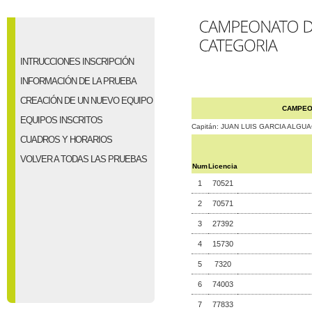
INTRUCCIONES INSCRIPCIÓN
INFORMACIÓN DE LA PRUEBA
CREACIÓN DE UN NUEVO EQUIPO
CAMPEO
EQUIPOS INSCRITOS
Capitán: JUAN LUIS GARCIA ALGUA
CUADROS Y HORARIOS
VOLVER A TODAS LAS PRUEBAS
Num
Licencia
1
70521
2
70571
3
27392
4
15730
5
7320
6
74003
7
77833