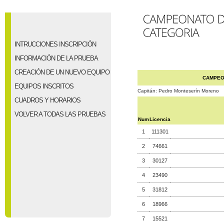
INTRUCCIONES INSCRIPCIÓN
INFORMACIÓN DE LA PRUEBA
CREACIÓN DE UN NUEVO EQUIPO
CAMPEO
EQUIPOS INSCRITOS
Capitán: Pedro Monteserín Moreno
CUADROS Y HORARIOS
VOLVER A TODAS LAS PRUEBAS
Num
Licencia
1
111301
2
74661
3
30127
4
23490
5
31812
6
18966
7
15521