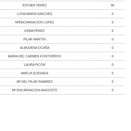
ESTHER PEREZ
90
LUISA MARIA SANCHEZ
0
MªENCARNACION LOPEZ
0
GEMA PEREZ
0
PILAR MARTIN
0
ALMUDENA OCAÑA
0
MARIA DEL CARMEN FONTIVEROS
0
LAURA PICON
0
AMELIA QUESADA
0
Mª DEL PILAR RAMIREZ
0
Mª ENCARNACION ANGOSTO
0