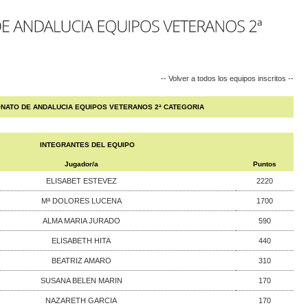
-- Volver a todos los equipos inscritos --
NATO DE ANDALUCIA EQUIPOS VETERANOS 2ª CATEGORIA
INTEGRANTES DEL EQUIPO
Jugador/a
Puntos
ELISABET ESTEVEZ
2220
Mª DOLORES LUCENA
1700
ALMA MARIA JURADO
590
ELISABETH HITA
440
BEATRIZ AMARO
310
SUSANA BELEN MARIN
170
NAZARETH GARCIA
170