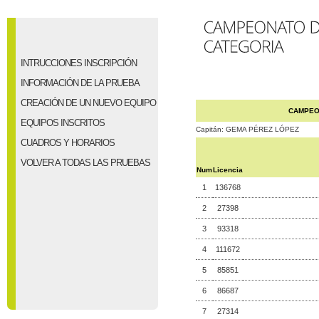
INTRUCCIONES INSCRIPCIÓN
INFORMACIÓN DE LA PRUEBA
CREACIÓN DE UN NUEVO EQUIPO
CAMPEO
EQUIPOS INSCRITOS
Capitán: GEMA PÉREZ LÓPEZ
CUADROS Y HORARIOS
VOLVER A TODAS LAS PRUEBAS
Num
Licencia
1
136768
2
27398
3
93318
4
111672
5
85851
6
86687
7
27314