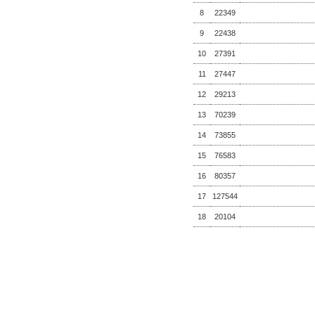
8
22349
9
22438
10
27391
11
27447
12
29213
13
70239
14
73855
15
76583
16
80357
17
127544
18
20104