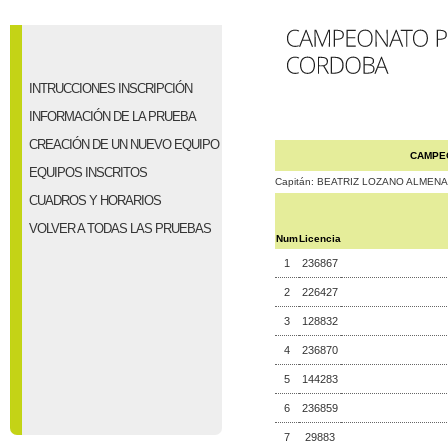
INTRUCCIONES INSCRIPCIÓN
INFORMACIÓN DE LA PRUEBA
CREACIÓN DE UN NUEVO EQUIPO
CAMPE
EQUIPOS INSCRITOS
Capitán: BEATRIZ LOZANO ALMEN
CUADROS Y HORARIOS
VOLVER A TODAS LAS PRUEBAS
Num
Licencia
1
236867
2
226427
3
128832
4
236870
5
144283
6
236859
7
29883