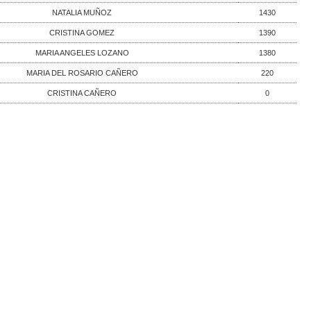
NATALIA MUÑOZ
1430
CRISTINA GOMEZ
1390
MARIA ANGELES LOZANO
1380
MARIA DEL ROSARIO CAÑERO
220
CRISTINA CAÑERO
0