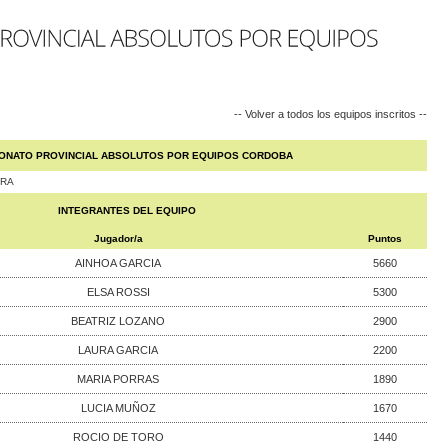
-- Volver a todos los equipos inscritos --
ONATO PROVINCIAL ABSOLUTOS POR EQUIPOS CORDOBA
ARA
INTEGRANTES DEL EQUIPO
Jugador/a
Puntos
AINHOA GARCIA
5660
ELSA ROSSI
5300
BEATRIZ LOZANO
2900
LAURA GARCIA
2200
MARIA PORRAS
1890
LUCIA MUÑOZ
1670
ROCIO DE TORO
1440