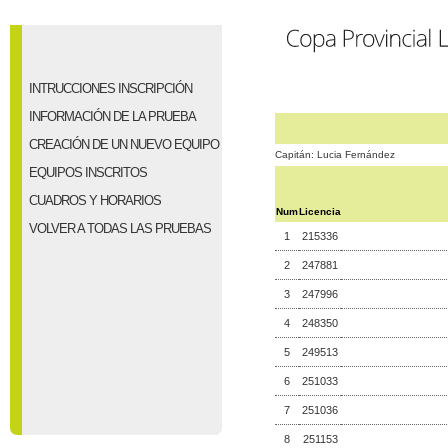
INTRUCCIONES INSCRIPCIÓN
INFORMACIÓN DE LA PRUEBA
CREACIÓN DE UN NUEVO EQUIPO
Capitán: Lucia Fernández
EQUIPOS INSCRITOS
CUADROS Y HORARIOS
Num
Licencia
VOLVER A TODAS LAS PRUEBAS
1
215336
2
247881
3
247996
4
248350
5
249513
6
251033
7
251036
8
251153