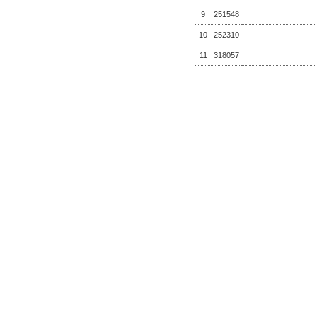
9
251548
10
252310
11
318057