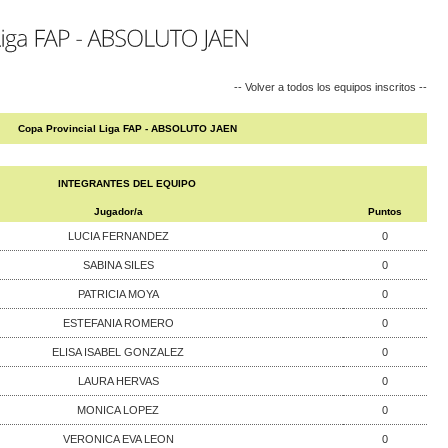
-- Volver a todos los equipos inscritos --
Copa Provincial Liga FAP - ABSOLUTO JAEN
INTEGRANTES DEL EQUIPO
Jugador/a
Puntos
LUCIA FERNANDEZ
0
SABINA SILES
0
PATRICIA MOYA
0
ESTEFANIA ROMERO
0
ELISA ISABEL GONZALEZ
0
LAURA HERVAS
0
MONICA LOPEZ
0
VERONICA EVA LEON
0