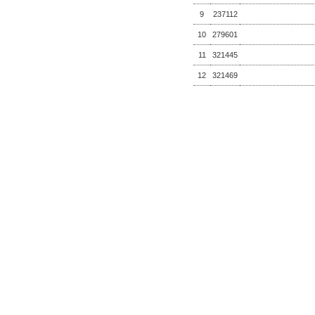
9
237112
10
279601
11
321445
12
321469