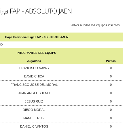
-- Volver a todos los equipos inscritos --
Copa Provincial Liga FAP - ABSOLUTO JAEN
NO
INTEGRANTES DEL EQUIPO
Jugador/a
Puntos
FRANCISCO NAVAS
0
DAVID CHICA
0
FRANCISCO JOSE DEL MORAL
0
JUAN ANGEL BUENO
0
JESUS RUIZ
0
DIEGO MORAL
0
MANUEL RUIZ
0
DANIEL CIVANTOS
0