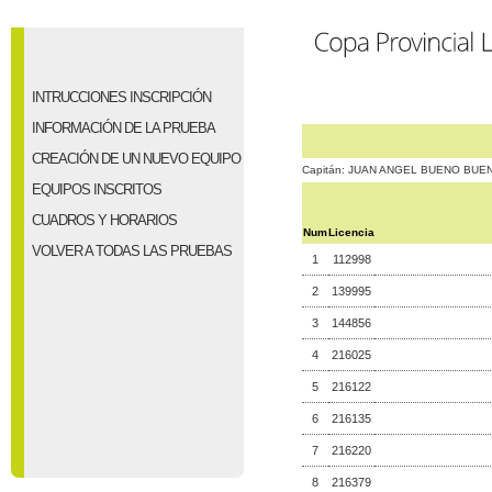
INTRUCCIONES INSCRIPCIÓN
INFORMACIÓN DE LA PRUEBA
CREACIÓN DE UN NUEVO EQUIPO
Capitán: JUAN ANGEL BUENO BUE
EQUIPOS INSCRITOS
CUADROS Y HORARIOS
Num
Licencia
VOLVER A TODAS LAS PRUEBAS
1
112998
2
139995
3
144856
4
216025
5
216122
6
216135
7
216220
8
216379