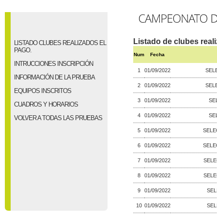
Listado de clubes real
LISTADO CLUBES REALIZADOS EL
PAGO.
Num
Fecha
INTRUCCIONES INSCRIPCIÓN
1
01/09/2022
SEL
INFORMACIÓN DE LA PRUEBA
2
01/09/2022
SEL
EQUIPOS INSCRITOS
3
01/09/2022
SE
CUADROS Y HORARIOS
4
01/09/2022
SE
VOLVER A TODAS LAS PRUEBAS
5
01/09/2022
SELE
6
01/09/2022
SELE
7
01/09/2022
SELE
8
01/09/2022
SELE
9
01/09/2022
SEL
10
01/09/2022
SEL