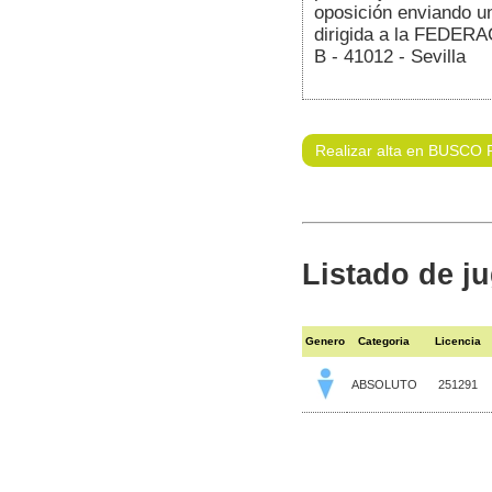
oposición enviando un
dirigida a la FEDER
B - 41012 - Sevilla
Realizar alta en BUSCO 
Listado de j
Genero
Categoria
Licencia
ABSOLUTO
251291