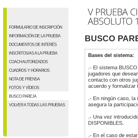
FORMULARIO DE INSCRIPCIÓN
INFORMACIÓN DE LA PRUEBA
BUSCO PAR
DOCUMENTOS DE INTERÉS
INSCRITOS/AS A LA PRUEBA
Bases del sistema:
COACH AUTORIZADOS
.- El sistema BUSCO 
CUADROS Y HORARIOS
jugadores que desean 
NOTA DE PRENSA
contacto con otros ju
acuerdo y formalizar l
FOTOS Y VÍDEOS
BUSCO PAREJA
.- En ningún caso, l
asegura la participac
VOLVER A TODAS LAS PRUEBAS
.- Una vez introduci
DISPONIBLES.
.- En el caso de esta