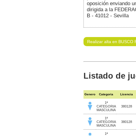
oposición enviando un
dirigida a la FEDER
B - 41012 - Sevilla
Realizar alta en BUSCO 
Listado de j
Genero
Categoria
Licencia
1ª
CATEGORIA
380128
MASCULINA
1ª
CATEGORIA
380128
MASCULINA
1ª