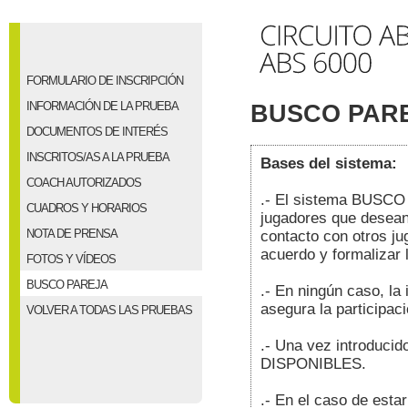
FORMULARIO DE INSCRIPCIÓN
INFORMACIÓN DE LA PRUEBA
BUSCO PAR
DOCUMENTOS DE INTERÉS
INSCRITOS/AS A LA PRUEBA
Bases del sistema:
COACH AUTORIZADOS
.- El sistema BUSCO 
CUADROS Y HORARIOS
jugadores que desean 
NOTA DE PRENSA
contacto con otros ju
acuerdo y formalizar l
FOTOS Y VÍDEOS
BUSCO PAREJA
.- En ningún caso, l
asegura la participac
VOLVER A TODAS LAS PRUEBAS
.- Una vez introduci
DISPONIBLES.
.- En el caso de esta