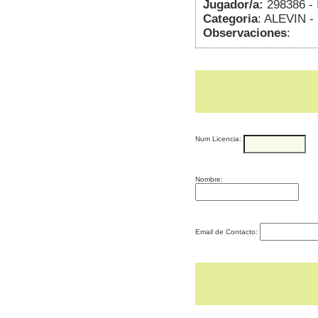
Jugador/a:
298386 -
Categoria
: ALEVIN -
Observaciones
:
Num Licencia:
Nombre:
Email de Contacto: