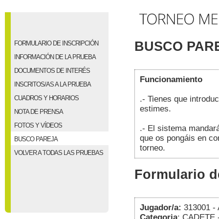
BUSCO PAR
FORMULARIO DE INSCRIPCIÓN
INFORMACIÓN DE LA PRUEBA
DOCUMENTOS DE INTERÉS
Funcionamiento
INSCRITOS/AS A LA PRUEBA
CUADROS Y HORARIOS
.- Tienes que introduc
estimes.
NOTA DE PRENSA
FOTOS Y VÍDEOS
.- El sistema mandará
que os pongáis en cont
BUSCO PAREJA
torneo.
VOLVER A TODAS LAS PRUEBAS
Formulario d
Jugador/a:
313001 
Categoria
: CADETE 