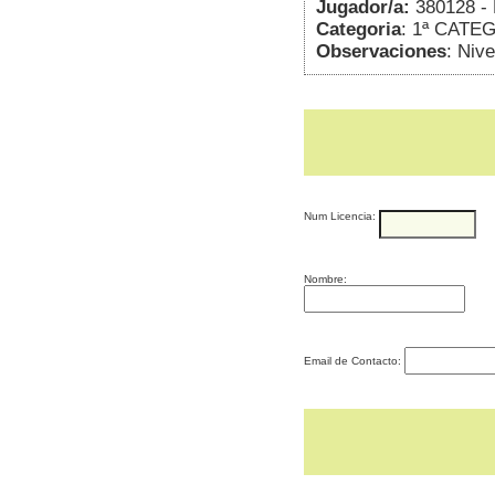
Jugador/a:
380128 
Categoria
: 1ª CATE
Observaciones
: Niv
Num Licencia:
Nombre:
Email de Contacto: