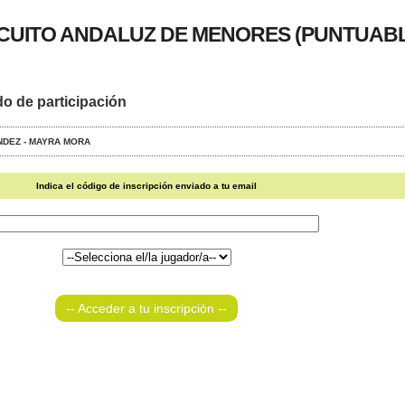
RCUITO ANDALUZ DE MENORES (PUNTUAB
do de participación
ANDEZ - MAYRA MORA
Indica el código de inscripción enviado a tu email
-- Acceder a tu inscripción --