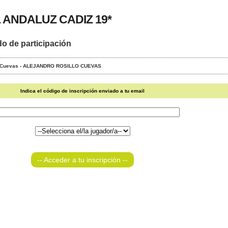
ANDALUZ CADIZ 19*
do de participación
LO Cuevas - ALEJANDRO ROSILLO CUEVAS
Indica el código de inscripción enviado a tu email
-- Acceder a tu inscripción --