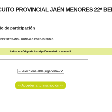
RCUITO PROVINCIAL JAÉN MENORES 22* BE
do de participación
NANDEZ SERRANO - GONZALO ESPEJO RUBIO
Indica el código de inscripción enviado a tu email
-- Acceder a tu inscripción --