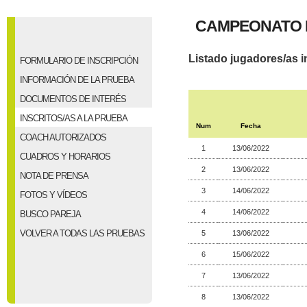
CAMPEONATO 
Listado jugadores/as i
FORMULARIO DE INSCRIPCIÓN
INFORMACIÓN DE LA PRUEBA
DOCUMENTOS DE INTERÉS
INSCRITOS/AS A LA PRUEBA
Num
Fecha
COACH AUTORIZADOS
1
13/06/2022
CUADROS Y HORARIOS
2
13/06/2022
NOTA DE PRENSA
3
14/06/2022
FOTOS Y VÍDEOS
4
14/06/2022
BUSCO PAREJA
VOLVER A TODAS LAS PRUEBAS
5
13/06/2022
6
15/06/2022
7
13/06/2022
8
13/06/2022