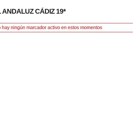
ANDALUZ CÁDIZ 19*
 hay ningún marcador activo en estos momentos