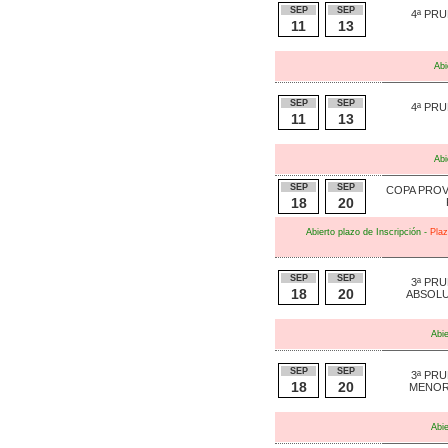
SEP
SEP
4ª PRU
11
13
Abi
SEP
SEP
4ª PRU
11
13
Abi
SEP
SEP
COPA PROVIN
18
20
Abierto plazo de Inscripción -
Plaz
SEP
SEP
3ª PRU
18
20
ABSOLU
Abie
SEP
SEP
3ª PRU
18
20
MENORE
Abie