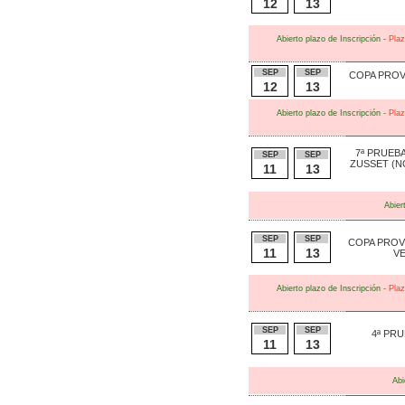
12
13
Abierto plazo de Inscripción -
Plaz
SEP
SEP
COPA PROVIN
12
13
Abierto plazo de Inscripción -
Plaz
7ª PRUEB
SEP
SEP
ZUSSET (N
11
13
Abier
SEP
SEP
COPA PROVIN
11
13
VE
Abierto plazo de Inscripción -
Plaz
SEP
SEP
4ª PRU
11
13
Abi