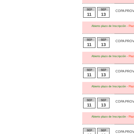
SEP
SEP
COPA PROVIN
11
13
Abierto plazo de Inscripción -
Plaz
SEP
SEP
COPA PROVIN
11
13
Abierto plazo de Inscripción -
Plaz
SEP
SEP
COPA PROVIN
11
13
Abierto plazo de Inscripción -
Plaz
SEP
SEP
COPA PROVIN
11
13
Abierto plazo de Inscripción -
Plaz
SEP
SEP
COPA PROVIN