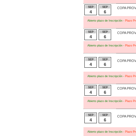
SEP
SEP
COPA PROVIN
4
6
Abierto plazo de Inscripción -
Plazo Pr
SEP
SEP
COPA PROVIN
4
6
Abierto plazo de Inscripción -
Plazo Pr
SEP
SEP
COPA PROVIN
4
6
Abierto plazo de Inscripción -
Plazo Pr
SEP
SEP
COPA PROVIN
4
6
Abierto plazo de Inscripción -
Plazo Pr
SEP
SEP
COPA PROVIN
4
6
Abierto plazo de Inscripción -
Plazo Pr