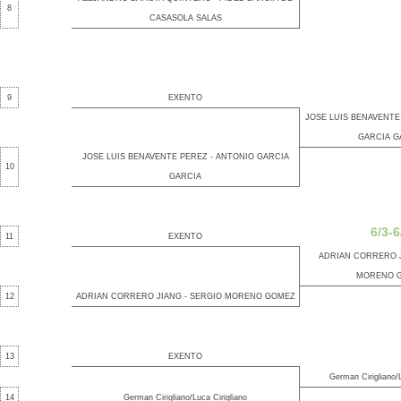
8
CASASOLA SALAS
9
EXENTO
JOSE LUIS BENAVENTE
GARCIA G
JOSE LUIS BENAVENTE PEREZ - ANTONIO GARCIA
10
GARCIA
6/3-6
11
EXENTO
ADRIAN CORRERO J
MORENO 
12
ADRIAN CORRERO JIANG - SERGIO MORENO GOMEZ
13
EXENTO
German Cirigliano/L
14
German Cirigliano/Luca Cirigliano