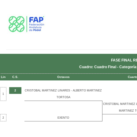
FASE FINAL R
Cuadro: Cuadro Final - Categorí
Lin
C.S.
Octavos
Cuart
2
CRISTOBAL MARTINEZ LINARES - ALBERTO MARTINEZ
1
TORTOSA
CRISTOBAL MARTINEZ 
MARTINEZ 
2
EXENTO