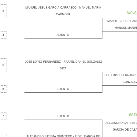
MANUEL JESUS GARCIA CARRASCO - MANUEL MARIN
3
6/0-6
CARMONA
MANUEL JESUS GAR
MANUEL MARI
4
EXENTO
JOSE LOPEZ FERNANDEZ - RAFAEL DANIEL GONZALEZ
5
VITA
JOSE LOPEZ FERNANDE
GONZALEZ
6
EXENTO
W.O
7
EXENTO
ALEJANDRO BATISTA Q
GARCIA DE CAS
ALEJANDRO BATISTA QUINTERO - FIDEL GARCIA DE