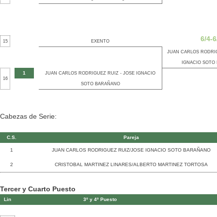
6/4-6
15
EXENTO
JUAN CARLOS RODRIG
IGNACIO SOTO
1
JUAN CARLOS RODRIGUEZ RUIZ - JOSE IGNACIO
16
SOTO BARAÑANO
Cabezas de Serie:
C.S.
Pareja
1
JUAN CARLOS RODRIGUEZ RUIZ/JOSE IGNACIO SOTO BARAÑANO
2
CRISTOBAL MARTINEZ LINARES/ALBERTO MARTINEZ TORTOSA
Tercer y Cuarto Puesto
Lin
3º y 4º Puesto