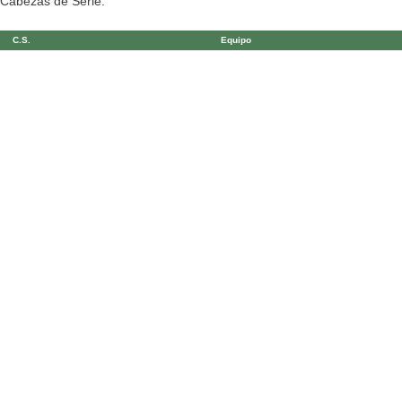
Cabezas de Serie:
C.S.
Equipo