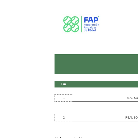
Lin
1
REAL SO
2
REAL SO