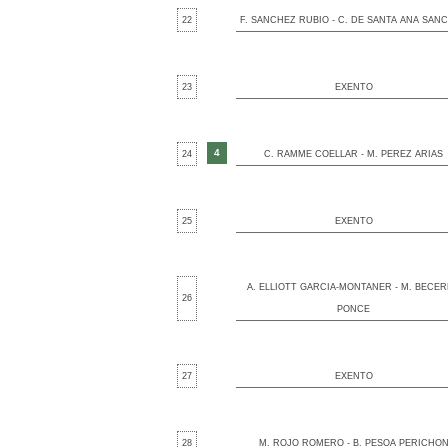
22
F. SANCHEZ RUBIO - C. DE SANTA ANA SAN
23
EXENTO
4
24
C. RAMME COELLAR - M. PEREZ ARIAS
25
EXENTO
A. ELLIOTT GARCIA-MONTANER - M. BECE
26
PONCE
27
EXENTO
28
M. ROJO ROMERO - B. PESOA PERICHO