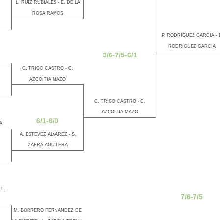
L. RUIZ RUBIALES - E. DE LA
ROSA RAMOS
P. RODRIGUEZ GARCIA - 
RODRIGUEZ GARCIA
3/6-7/5-6/1
C. TRIGO CASTRO - C.
AZCOITIA MAZO
C. TRIGO CASTRO - C.
AZCOITIA MAZO
6/1-6/0
A
A. ESTEVEZ ALVAREZ - S.
ZAFRA AGUILERA
L.
7/6-7/5
M. BORRERO FERNANDEZ DE