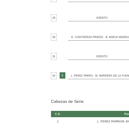
29
EXENTO
30
D. CONTRERAS PRIEGO - B. BORJA MADR
31
EXENTO
1
32
L. PEREZ PARRA - M. BARRERA DE LA FUE
Cabezas de Serie:
C.S.
Par
1
L. PEREZ PARRA/M. B