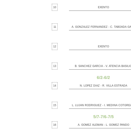
10
EXENTO
11
A. GONZALEZ FERNANDEZ - C. TABOADA G
12
EXENTO
13
B. SANCHEZ GARCIA - V. ATENCIA BASILI
6/2-6/2
14
N. LOPEZ DIAZ - R. VILLA ESTRADA
15
L. LUJAN RODRIGUEZ - I. MEDINA COTGRE
5/7-7/6-7/5
16
A. GOMEZ ALEMAN - L. GOMEZ PANDO