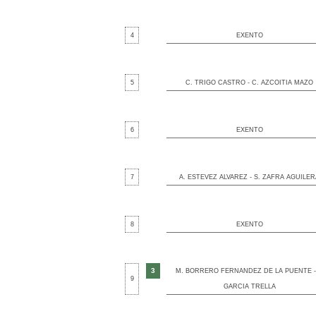
4
EXENTO
5
C. TRIGO CASTRO - C. AZCOITIA MAZO
6
EXENTO
7
A. ESTEVEZ ALVAREZ - S. ZAFRA AGUILER
8
EXENTO
3
M. BORRERO FERNANDEZ DE LA PUENTE - 
9
GARCIA TRELLA