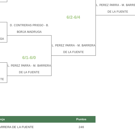
L. PEREZ PARRA - M. BARR
DE LA FUENTE
6/2-6/4
D. CONTRERAS PRIEGO - B.
BORJA MADRUGA
UGA
L. PEREZ PARRA - M. BARRERA
DE LA FUENTE
6/1-6/0
L. PEREZ PARRA - M. BARRERA
DE LA FUENTE
NTE
eja
Puntos
ARRERA DE LA FUENTE
246