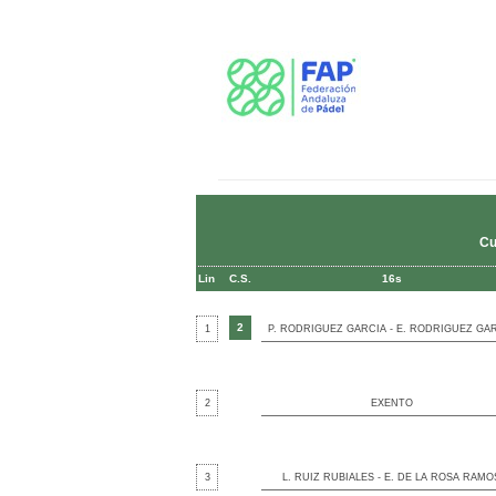
Cu
Lin
C.S.
16s
2
1
P. RODRIGUEZ GARCIA - E. RODRIGUEZ GA
2
EXENTO
3
L. RUIZ RUBIALES - E. DE LA ROSA RAMO