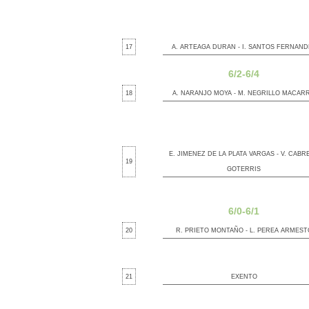
17
A. ARTEAGA DURAN - I. SANTOS FERNAND
6/2-6/4
18
A. NARANJO MOYA - M. NEGRILLO MACAR
E. JIMENEZ DE LA PLATA VARGAS - V. CABR
19
GOTERRIS
6/0-6/1
20
R. PRIETO MONTAÑO - L. PEREA ARMEST
21
EXENTO