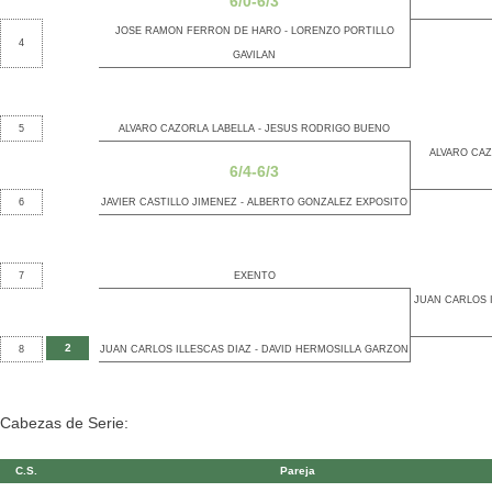
6/0-6/3
JOSE RAMON FERRON DE HARO - LORENZO PORTILLO
4
GAVILAN
5
ALVARO CAZORLA LABELLA - JESUS RODRIGO BUENO
ALVARO CAZ
6/4-6/3
6
JAVIER CASTILLO JIMENEZ - ALBERTO GONZALEZ EXPOSITO
7
EXENTO
JUAN CARLOS I
2
8
JUAN CARLOS ILLESCAS DIAZ - DAVID HERMOSILLA GARZON
Cabezas de Serie:
C.S.
Pareja