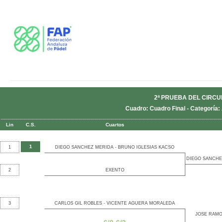
2ª PRUEBA DEL CIRCU
Cuadro: Cuadro Final - Categoría
Lin
C.S.
Cuartos
1
1
DIEGO SANCHEZ MERIDA - BRUNO IGLESIAS KACSO
DIEGO SANCHE
2
EXENTO
3
CARLOS GIL ROBLES - VICENTE AGUERA MORALEDA
JOSE RAMO