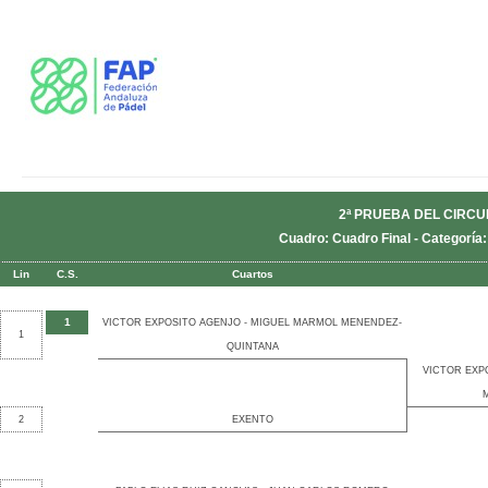
2ª PRUEBA DEL CIRCU
Cuadro: Cuadro Final - Categoría
Lin
C.S.
Cuartos
1
VICTOR EXPOSITO AGENJO - MIGUEL MARMOL MENENDEZ-
1
QUINTANA
VICTOR EXP
2
EXENTO