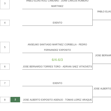
PABLO ELIAS RUIZ CANOVAS - JUAN CARLOS ROMERO
3
MARTINEZ
PABLO ELIA
4
EXENTO
ANSELMO SANTIAGO MARTNEZ CORBELLA - PEDRO
5
FERNANDEZ EXPOSITO
JOSE BERNAR
6/4-6/3
6
JOSE BERNARDO TORRES TORO - ADRIAN SAEZ VITKOVETS
7
EXENTO
JOSE ALBERTO
2
8
JOSE ALBERTO EXPOSITO AGENJO - TOMAS LOPEZ ARAQUE