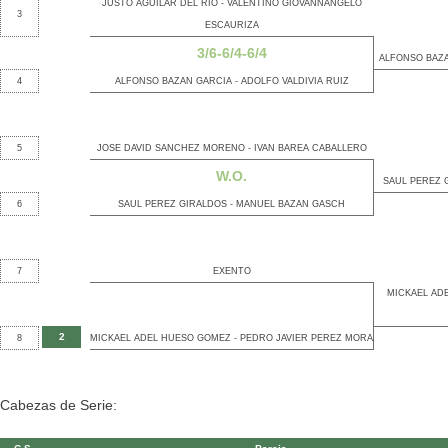
JUSTO AGUILAR DEL RIO - VALENTINO GIOVANNANGELO
3
ESCAURIZA
3/6-6/4-6/4
ALFONSO BAZA
4
ALFONSO BAZAN GARCIA - ADOLFO VALDIVIA RUIZ
5
JOSE DAVID SANCHEZ MORENO - IVAN BAREA CABALLERO
W.O.
SAUL PEREZ 
6
SAUL PEREZ GIRALDOS - MANUEL BAZAN GASCH
7
EXENTO
MICKAEL AD
2
8
MICKAEL ADEL HUESO GOMEZ - PEDRO JAVIER PEREZ MORA
Cabezas de Serie: