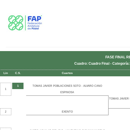
FASE FINAL R
Cuadro: Cuadro Final - Categoría
Lin
C.S.
Cuartos
1
TOMAS JAVIER POBLACIONES SOTO - ALVARO CANO
1
ESPINOSA
TOMAS JAVIER
2
EXENTO