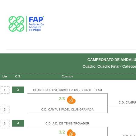
CAMPEONATO DE ANDALUC
Cuadro: Cuadro Final - Categor
Lin
C.S.
Cuartos
2
1
CLUB DEPORTIVO @PADELPLUS - BI PADEL TEAM
2/3
C.D. CAMP
2
C.D. CAMPUS PADEL CLUB GRANADA
4
3
C.D. A.D. DE TENIS TROVADOR
3/2