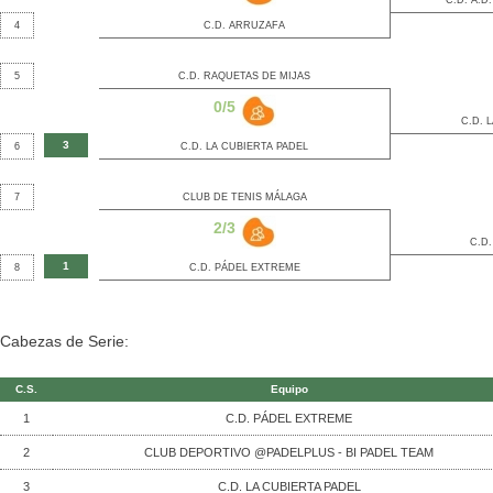
C.D. A.D
4
C.D. ARRUZAFA
5
C.D. RAQUETAS DE MIJAS
0/5
C.D. 
3
6
C.D. LA CUBIERTA PADEL
7
CLUB DE TENIS MÁLAGA
2/3
C.D
1
8
C.D. PÁDEL EXTREME
Cabezas de Serie:
C.S.
Equipo
1
C.D. PÁDEL EXTREME
2
CLUB DEPORTIVO @PADELPLUS - BI PADEL TEAM
3
C.D. LA CUBIERTA PADEL